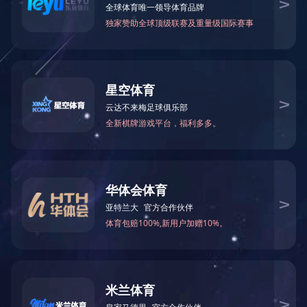
关于国投
党建工作
新闻中心
地址：济宁市太白湖新区奥体路15号 电话：0537-2377012
邮箱：jngtkg@163.com 邮编：272067
IPC备案号：鲁ICP备18030371号
网站信息安全投诉举报电话：0537-2370108
九游会·j9官方网站
|
乐鱼网页版
|
华体会官方版网站登录入口
|
乐竞