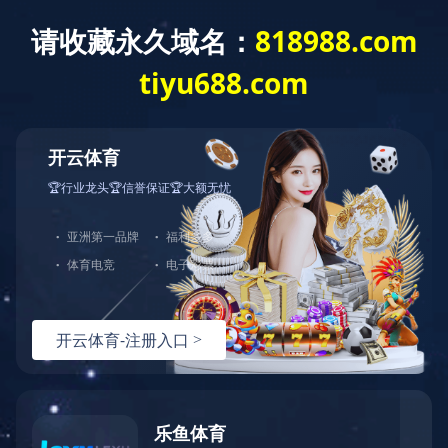
首 页
公司概况
党建工作
经营发展