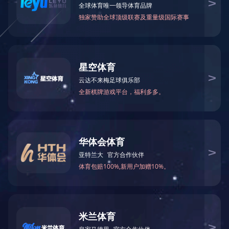
关于国投
党建工作
新闻中心
地址：济宁市太白湖新区奥体路15号 电话：0537-2377012
邮箱：jngtkg@163.com 邮编：272067
IPC备案号：鲁ICP备18030371号
网站信息安全投诉举报电话：0537-2370108
九游会·j9官方网站
|
乐鱼网页版
|
华体会官方版网站登录入口
|
乐竞
举报邮箱：jngtdqb@163.com
官方网站
|
博鱼
|
安博站·官方版网站登录入口
|
米兰网页版
|
大阳城
官网
|
欧亿官方网页版
|