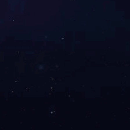
济宁市普惠托育
377012
孔子人才
官方网站
|
博鱼
|
安博站·官方版网站登录入口
|
米兰网页版
|
大阳城