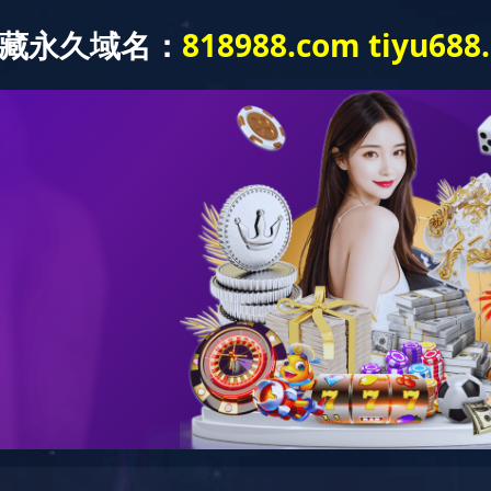
站内搜索
经营发展
新闻中心
企业文化
通知公告