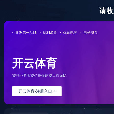
首 页
公司概况
党建工作