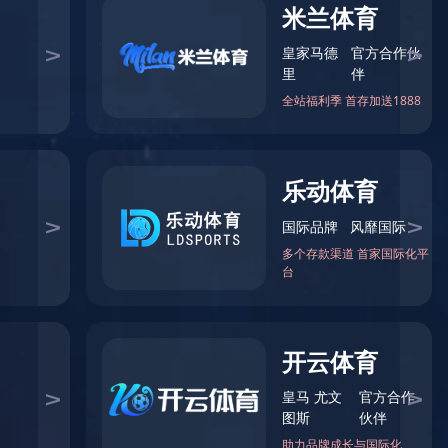
媒体聚焦
行业资讯
视频专栏