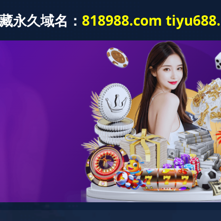
站内搜索
经营发展
新闻中心
企业文化
通知公告