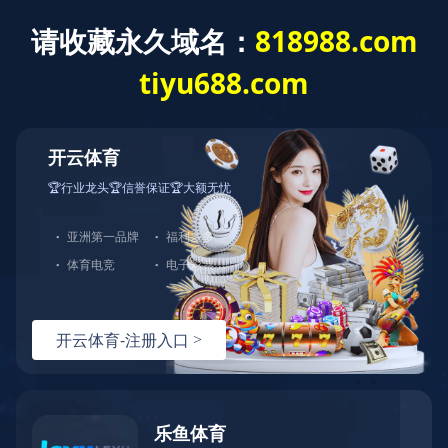
首 页
公司概况
党建工作
经营发展